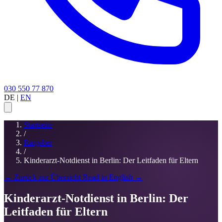
030 550 77 870
DE
|
EN
Startseite
/
Ratgeber
/
Kinderarzt-Notdienst in Berlin: Der Leitfaden für Eltern
← Zurück zur Übersicht
Read in English →
Kinderarzt-Notdienst in Berlin: Der
Leitfaden für Eltern