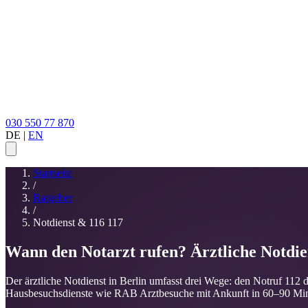
030 550 77 870
DE
|
EN
Startseite
/
Ratgeber
/
Notdienst & 116 117
Wann den Notarzt rufen? Ärztliche Notdien
Der ärztliche Notdienst in Berlin umfasst drei Wege: den Notruf 112 d
Hausbesuchsdienste wie RAB Arztbesuche mit Ankunft in 60–90 Mi