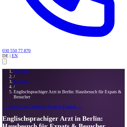
030 550 77 870
DE
|
EN
Startseite
/
Ratgeber
/
Englischsprachiger Arzt in Berlin: Hausbesuch für Expats &
Besucher
← Zurück zur Übersicht
Read in English →
Englischsprachiger Arzt in Berlin:
Hausbesuch für Expats & Besucher