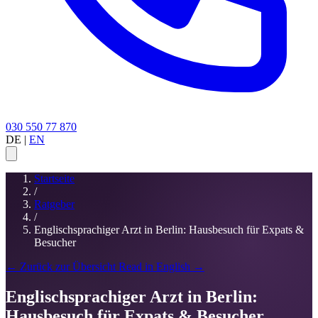
030 550 77 870
DE
|
EN
Startseite
/
Ratgeber
/
Englischsprachiger Arzt in Berlin: Hausbesuch für Expats &
Besucher
← Zurück zur Übersicht
Read in English →
Englischsprachiger Arzt in Berlin:
Hausbesuch für Expats & Besucher